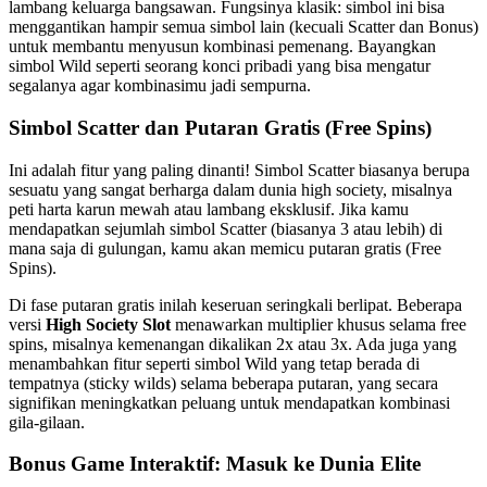
lambang keluarga bangsawan. Fungsinya klasik: simbol ini bisa
menggantikan hampir semua simbol lain (kecuali Scatter dan Bonus)
untuk membantu menyusun kombinasi pemenang. Bayangkan
simbol Wild seperti seorang konci pribadi yang bisa mengatur
segalanya agar kombinasimu jadi sempurna.
Simbol Scatter dan Putaran Gratis (Free Spins)
Ini adalah fitur yang paling dinanti! Simbol Scatter biasanya berupa
sesuatu yang sangat berharga dalam dunia high society, misalnya
peti harta karun mewah atau lambang eksklusif. Jika kamu
mendapatkan sejumlah simbol Scatter (biasanya 3 atau lebih) di
mana saja di gulungan, kamu akan memicu putaran gratis (Free
Spins).
Di fase putaran gratis inilah keseruan seringkali berlipat. Beberapa
versi
High Society Slot
menawarkan multiplier khusus selama free
spins, misalnya kemenangan dikalikan 2x atau 3x. Ada juga yang
menambahkan fitur seperti simbol Wild yang tetap berada di
tempatnya (sticky wilds) selama beberapa putaran, yang secara
signifikan meningkatkan peluang untuk mendapatkan kombinasi
gila-gilaan.
Bonus Game Interaktif: Masuk ke Dunia Elite