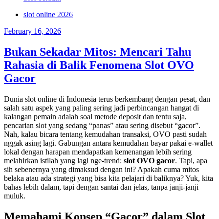
slot online 2026
February 16, 2026
Bukan Sekadar Mitos: Mencari Tahu
Rahasia di Balik Fenomena Slot OVO
Gacor
Dunia slot online di Indonesia terus berkembang dengan pesat, dan
salah satu aspek yang paling sering jadi perbincangan hangat di
kalangan pemain adalah soal metode deposit dan tentu saja,
pencarian slot yang sedang “panas” atau sering disebut “gacor”.
Nah, kalau bicara tentang kemudahan transaksi, OVO pasti sudah
nggak asing lagi. Gabungan antara kemudahan bayar pakai e-wallet
lokal dengan harapan mendapatkan kemenangan lebih sering
melahirkan istilah yang lagi nge-trend:
slot OVO gacor
. Tapi, apa
sih sebenernya yang dimaksud dengan ini? Apakah cuma mitos
belaka atau ada strategi yang bisa kita pelajari di baliknya? Yuk, kita
bahas lebih dalam, tapi dengan santai dan jelas, tanpa janji-janji
muluk.
Memahami Konsep “Gacor” dalam Slot