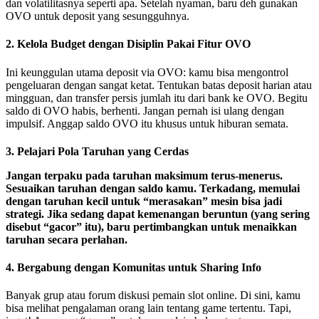
dan volatilitasnya seperti apa. Setelah nyaman, baru deh gunakan
OVO untuk deposit yang sesungguhnya.
2. Kelola Budget dengan Disiplin Pakai Fitur OVO
Ini keunggulan utama deposit via OVO: kamu bisa mengontrol
pengeluaran dengan sangat ketat. Tentukan batas deposit harian atau
mingguan, dan transfer persis jumlah itu dari bank ke OVO. Begitu
saldo di OVO habis, berhenti. Jangan pernah isi ulang dengan
impulsif. Anggap saldo OVO itu khusus untuk hiburan semata.
3. Pelajari Pola Taruhan yang Cerdas
Jangan terpaku pada taruhan maksimum terus-menerus.
Sesuaikan taruhan dengan saldo kamu. Terkadang, memulai
dengan taruhan kecil untuk “merasakan” mesin bisa jadi
strategi. Jika sedang dapat kemenangan beruntun (yang sering
disebut “gacor” itu), baru pertimbangkan untuk menaikkan
taruhan secara perlahan.
4. Bergabung dengan Komunitas untuk Sharing Info
Banyak grup atau forum diskusi pemain slot online. Di sini, kamu
bisa melihat pengalaman orang lain tentang game tertentu. Tapi,