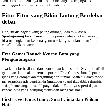
Jadi, meskipun temanya manis dan nostalgia, ketegangan saat
menunggu kombinasi simbol tetap ada, lho!
Fitur-Fitur yang Bikin Jantung Berdebar-
debar
Nah, ini dia bagian yang paling ditunggu dalam
Ulasan
Spadegaming First Love
. Slot ini punya beberapa kejutan yang
bisa meningkatkan kemenanganmu sekaligus melanjutkan "kisah
cinta" di dalam game.
Free Games Round: Kencan Buta yang
Menguntungkan
Jika kamu berhasil mendapatkan 3 atau lebih simbol Scatter (hati) di
gulungan, kamu akan memicu putaran Free Games. Jumlah putaran
gratis yang didapatkan tergantung dari jumlah Scatter. Dalam mode
ini, seringkali ada pengganda (multiplier) yang ikut aktif, sehingga
setiap kemenangan bisa dilipatgandakan. Rasanya seperti dapat
kencan buta yang berujung manis dan menghasilkan!
First Love Bonus Game: Surat Cinta dan Pilihan
Hati