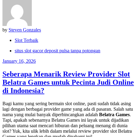
by
Steven Gonzales
Slot Terbaik
situs slot gacor deposit pulsa tanpa potongan
January 16, 2026
Seberapa Menarik Review Provider Slot
Belatra Games untuk Pecinta Judi Online
di Indonesia?
Bagi kamu yang sering bermain slot online, pasti sudah tidak asing
lagi dengan berbagai provider game yang ada di pasaran. Salah satu
nama yang mulai banyak diperbincangkan adalah
Belatra Games
.
Tapi, apakah sebenarnya Belatra Games ini layak untuk dijadikan
pilihan utama saat mencari hiburan dan peluang menang di dunia
slot? Yuk, kita ulik lebih dalam melalui review provider slot Belatra
Games yang lengkap dan mudah dipahami ini!