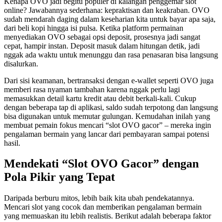
Kenapa OVO jadi begitu populer di kalangan penggemar slot
online? Jawabannya sederhana: kepraktisan dan keakraban. OVO
sudah mendarah daging dalam keseharian kita untuk bayar apa saja,
dari beli kopi hingga isi pulsa. Ketika platform permainan
menyediakan OVO sebagai opsi deposit, prosesnya jadi sangat
cepat, hampir instan. Deposit masuk dalam hitungan detik, jadi
nggak ada waktu untuk menunggu dan rasa penasaran bisa langsung
disalurkan.
Dari sisi keamanan, bertransaksi dengan e-wallet seperti OVO juga
memberi rasa nyaman tambahan karena nggak perlu lagi
memasukkan detail kartu kredit atau debit berkali-kali. Cukup
dengan beberapa tap di aplikasi, saldo sudah terpotong dan langsung
bisa digunakan untuk memutar gulungan. Kemudahan inilah yang
membuat pemain fokus mencari “slot OVO gacor” – mereka ingin
pengalaman bermain yang lancar dari pembayaran sampai potensi
hasil.
Mendekati “Slot OVO Gacor” dengan
Pola Pikir yang Tepat
Daripada berburu mitos, lebih baik kita ubah pendekatannya.
Mencari slot yang cocok dan memberikan pengalaman bermain
yang memuaskan itu lebih realistis. Berikut adalah beberapa faktor