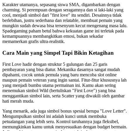
Karakter utamanya, sepasang siswa SMA, digambarkan dengan
charming. Si perempuan dengan seragamnya dan si laki-laki yang
cool, menjadi simbol dari "first love" itu sendiri. Desainnya tidak
berlebihan, justru sederhana dan relatable, membuat pemain yang
mungkin sudah dewasa bisa tersenyum kecut mengenang masa lalu.
Spadegaming paham betul bahwa kekuatan game ini terletak pada
kemampuannya membangkitkan emosi, bukan sekadar
memamerkan grafis ultra-realistik.
Cara Main yang Simpel Tapi Bikin Ketagihan
First Love hadir dengan struktur 5 gulungan dan 25 garis
pembayaran yang bisa diatur. Mekanika dasarnya sangat mudah
dipahami, cocok untuk pemula yang baru mencoba slot online
maupun pemain veteran yang ingin santai. Fitur-fitur khususnya lah
yang menjadi bumbu utama permainan ini. Kamu akan sering
menemukan simbol Wild (bertuliskan "First Love") yang bisa
menggantikan simbol lain, serta Scatter yang diwakili oleh gambar
hati merah muda.
Yang menarik, ada juga simbol bonus spesial berupa "Love Letter".
Mengumpulkan simbol ini adalah kunci untuk membuka
petualangan yang lebih seru. Kontrol taruhannya juga fleksibel,
memungkinkan kamu untuk menyesuaikan dengan budget bermain.