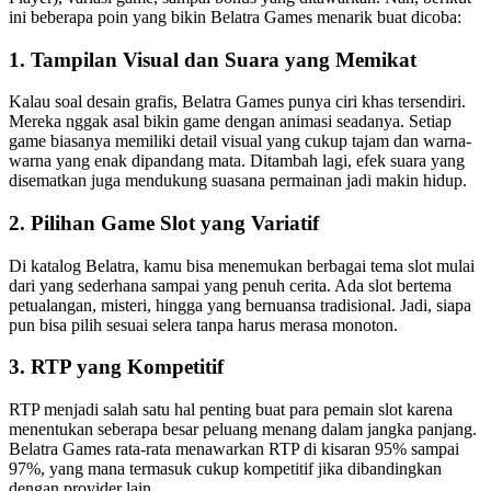
ini beberapa poin yang bikin Belatra Games menarik buat dicoba:
1. Tampilan Visual dan Suara yang Memikat
Kalau soal desain grafis, Belatra Games punya ciri khas tersendiri.
Mereka nggak asal bikin game dengan animasi seadanya. Setiap
game biasanya memiliki detail visual yang cukup tajam dan warna-
warna yang enak dipandang mata. Ditambah lagi, efek suara yang
disematkan juga mendukung suasana permainan jadi makin hidup.
2. Pilihan Game Slot yang Variatif
Di katalog Belatra, kamu bisa menemukan berbagai tema slot mulai
dari yang sederhana sampai yang penuh cerita. Ada slot bertema
petualangan, misteri, hingga yang bernuansa tradisional. Jadi, siapa
pun bisa pilih sesuai selera tanpa harus merasa monoton.
3. RTP yang Kompetitif
RTP menjadi salah satu hal penting buat para pemain slot karena
menentukan seberapa besar peluang menang dalam jangka panjang.
Belatra Games rata-rata menawarkan RTP di kisaran 95% sampai
97%, yang mana termasuk cukup kompetitif jika dibandingkan
dengan provider lain.