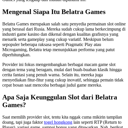
Mengenal Siapa Itu Belatra Games
Belatra Games merupakan salah satu penyedia permainan slot online
yang berasal dari Rusia. Mereka sudah cukup lama berkecimpung di
industri game kasino dan dikenal dengan kualitas grafisnya yang
menarik serta gameplay yang cukup variatif. Meskipun belum
sepopuler beberapa raksasa seperti Pragmatic Play atau
Microgaming, Belatra tetap menunjukkan performa yang patut
diperhitungkan.
Provider ini fokus mengembangkan berbagai macam game slot
dengan tema yang beragam, mulai dari buah-buahan klasik hingga
cerita fantasi yang penuh warna. Selain itu, mereka juga
menyediakan fitur-fitur yang cukup inovatif, sehingga pemain tidak
cepat bosan saat mencoba berbagai judul game mereka.
Apa Saja Keunggulan Slot dari Belatra
Games?
Saat memilih provider slot, tentu kita nggak cuma mikirin tampilan
doang, tapi juga faktor
togel hongkong
lain seperti RTP (Return to
Player), variasi game, sampai bonus yang ditawarkan. Nah, berikut