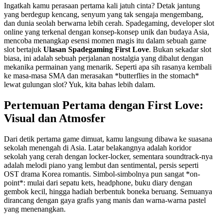
Ingatkah kamu perasaan pertama kali jatuh cinta? Detak jantung
yang berdegup kencang, senyum yang tak sengaja mengembang,
dan dunia seolah berwarna lebih cerah. Spadegaming, developer slot
online yang terkenal dengan konsep-konsep unik dan budaya Asia,
mencoba menangkap esensi momen magis itu dalam sebuah game
slot bertajuk
Ulasan Spadegaming First Love
. Bukan sekadar slot
biasa, ini adalah sebuah perjalanan nostalgia yang dibalut dengan
mekanika permainan yang menarik. Seperti apa sih rasanya kembali
ke masa-masa SMA dan merasakan *butterflies in the stomach*
lewat gulungan slot? Yuk, kita bahas lebih dalam.
Pertemuan Pertama dengan First Love:
Visual dan Atmosfer
Dari detik pertama game dimuat, kamu langsung dibawa ke suasana
sekolah menengah di Asia. Latar belakangnya adalah koridor
sekolah yang cerah dengan locker-locker, sementara soundtrack-nya
adalah melodi piano yang lembut dan sentimental, persis seperti
OST drama Korea romantis. Simbol-simbolnya pun sangat *on-
point*: mulai dari sepatu kets, headphone, buku diary dengan
gembok kecil, hingga hadiah berbentuk boneka beruang. Semuanya
dirancang dengan gaya grafis yang manis dan warna-warna pastel
yang menenangkan.