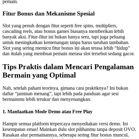
pemain.
Fitur Bonus dan Mekanisme Spesial
Slot yang penuh dengan fitur seperti free spins, multipliers,
cascading reels, atau bonus games biasanya memberikan lebih
banyak aksi. Fitur-fitur ini bukan hanya seru, tapi juga peluang
untuk meningkatkan kemenangan tanpa harus taruhan tambahan.
Slot yang sering memicu fitur bonus ini akan terasa lebih “hidup”
dan itulah yang membuat pemain merasa slot tersebut sedang gacor.
Tips Praktis dalam Mencari Pengalaman
Bermain yang Optimal
Nah, setelah paham teorinya, gimana cara praktiknya? Ini bukan
daftar “jaminan menang”, tapi lebih pada panduan agar sesi
bermainmu lebih terukur dan menyenangkan.
1. Manfaatkan Mode Demo atau Free Play
Hampir semua platform terpercaya menyediakan versi demo. Ini
kesempatan emas! Mainkan dulu slot pilihanmu tanpa deposit OVO.
Rasakan alur permainannya, seberapa sering fitur bonus muncul,