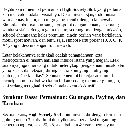
Begitu kamu memuat permainan
High Society Slot
, yang pertama
kali mencolok adalah visualnya. Desainnya elegan, didominasi
warna emas, hitam, dan ungu yang identik dengan kemewahan.
Simbol-simbolnya pun sangat on-point dengan temanya: seorang
wanita sosialita dengan gaun malam, seorang pria dengan tuksedo,
sebotol champagne kelas premium, cincin berlian yang berkilauan,
mobil sport mewah, dan tentu saja, simbol kartu poker (10, J, Q, K,
A) yang didesain dengan font mewah.
Latar belakangnya seringkali adalah pemandangan kota
metropolitan di malam hari atau interior istana yang megah. Efek
suaranya juga dirancang untuk melengkapi pengalaman: musik latar
yang klasik dan elegan, diiringi suara koin yang jatuh yang
terdengar “berkualitas”. Semua elemen ini bekerja sama untuk
menciptakan ilusi bahwa kamu bukan sedang memutar gulungan,
tapi sedang menghadiri sebuah gala event eksklusif.
Struktur Dasar Permainan: Gulungan, Payline, dan
Taruhan
Secara teknis,
High Society Slot
umumnya hadir dengan format 5
gulungan dan 3 baris. Jumlah payline-nya bervariasi tergantung
pengembangnya, bisa 20, 25, atau bahkan 40 garis pembayaran.