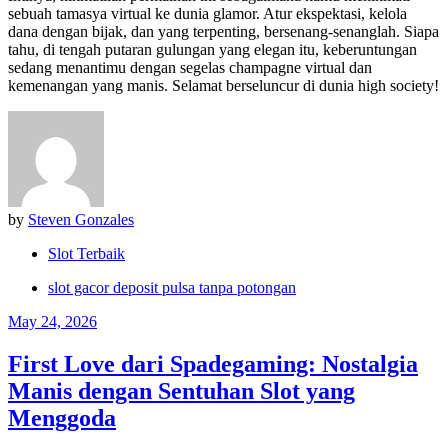
sebuah tamasya virtual ke dunia glamor. Atur ekspektasi, kelola
dana dengan bijak, dan yang terpenting, bersenang-senanglah. Siapa
tahu, di tengah putaran gulungan yang elegan itu, keberuntungan
sedang menantimu dengan segelas champagne virtual dan
kemenangan yang manis. Selamat berseluncur di dunia high society!
by
Steven Gonzales
Slot Terbaik
slot gacor deposit pulsa tanpa potongan
May 24, 2026
First Love dari Spadegaming: Nostalgia
Manis dengan Sentuhan Slot yang
Menggoda